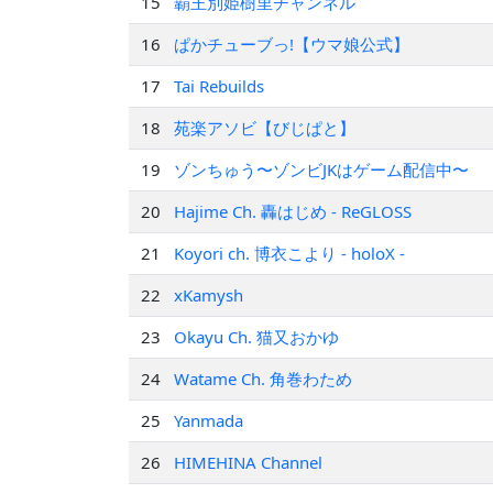
15
覇王別姫樹里チャンネル
16
ぱかチューブっ!【ウマ娘公式】
17
Tai Rebuilds
18
苑楽アソビ【びじぱと】
19
ゾンちゅう〜ゾンビJKはゲーム配信中〜
20
Hajime Ch. 轟はじめ ‐ ReGLOSS
21
Koyori ch. 博衣こより - holoX -
22
xKamysh
23
Okayu Ch. 猫又おかゆ
24
Watame Ch. 角巻わため
25
Yanmada
26
HIMEHINA Channel