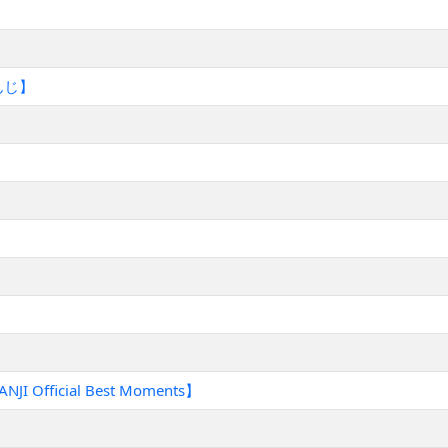
んじ】
ficial Best Moments】