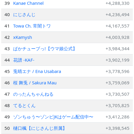
39
Kanae Channel
+4,288,330
40
にじさんじ
+4,236,494
41
Towa Ch. 常闇トワ
+4,167,557
42
xKamysh
+4,003,928
43
ぱかチューブっ!【ウマ娘公式】
+3,984,344
44
花譜 -KAF-
+3,902,199
45
兎晴エナ / Ena Usabara
+3,778,596
46
桜 舞兎 / Sakura Mau
+3,759,069
47
のったんちゃんねる
+3,730,507
48
てるとくん
+3,705,825
49
ゾンちゅう〜ゾンビJKはゲーム配信中〜
+3,412,286
50
樋口楓【にじさんじ所属】
+3,398,545