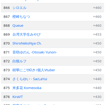
866
シロエル
+460
867
橙崎ちなつ
+460
868
Queue
+460
869
台湾大学生みやび
+453
870
ShiroNekoNya Ch.
+450
871
音咲ゆのん -Otosaki Yunon-
+450
872
白狼ルフ
+450
873
樹華にこᗢᘏ౨ /個人Vtuber
+450
874
さくらゆい - SacLaYui
+440
875
米多花 Komeooka
+440
876
KiraVT
+430