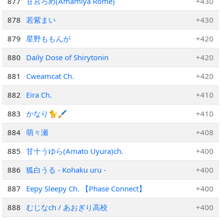
877
甘宮ろめ(Amamiya Rome)
+430
878
若紫まい
+430
879
星野ももんが
+420
880
Daily Dose of Shirytonin
+420
881
Cweamcat Ch.
+420
882
Eira Ch.
+410
883
かなり🐈🖌
+410
884
萌々瀬
+408
885
甘十うゆら(Amato Uyura)ch.
+400
886
狐白うる - Kohaku uru -
+400
887
Eepy Sleepy Ch. 【Phase Connect】
+400
888
むじなch / あおぎり高校
+400