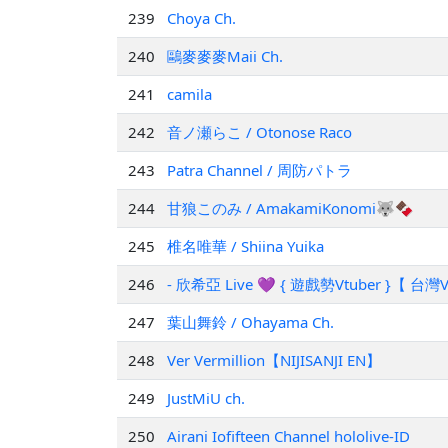
239
Choya Ch.
240
鷗麥麥麥Maii Ch.
241
camila
242
音ノ瀬らこ / Otonose Raco
243
Patra Channel / 周防パトラ
244
甘狼このみ / AmakamiKonomi🐺🍫
245
椎名唯華 / Shiina Yuika
246
- 欣希亞 Live 💜 { 遊戲勢Vtuber }【 台灣V
247
葉山舞鈴 / Ohayama Ch.
248
Ver Vermillion【NIJISANJI EN】
249
JustMiU ch.
250
Airani Iofifteen Channel hololive-ID