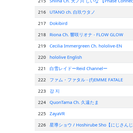
215
Shiina Ch. 天ノ川 しいな 【Phase Conne
216
UTANO ch. 白玖ウタノ
217
Dokibird
218
Riona Ch. 響咲リオナ - FLOW GLOW
219
Cecilia Immergreen Ch. hololive-EN
220
hololive English
221
白雪レイドーReid Channelー
222
ファム・ファタル - (f)EMME FATALE
223
강 지
224
QuonTama Ch. 久遠たま
225
ZayaVR
226
星導ショウ / Hoshirube Sho【にじさん