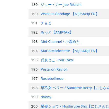
189
ジョー・力一 Joe Rikiichi
190
Vezalius Bandage 【NIJISANJI EN】
191
チョま
192
あっと【AMPTAK】
193
Met Channel / 小森めと
194
Maria Marionette 【NIJISANJI EN】
195
戌亥とこ -Inui Toko-
196
PastaroniRavioli
197
Rosiebellmoo
198
早乙女 ベリー / Saotome Berry【にじ
199
dooby
200
星導ショウ / Hoshirube Sho【にじさん