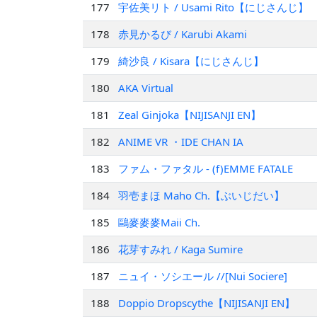
177
宇佐美リト / Usami Rito【にじさんじ】
178
赤見かるび / Karubi Akami
179
綺沙良 / Kisara【にじさんじ】
180
AKA Virtual
181
Zeal Ginjoka【NIJISANJI EN】
182
ANIME VR ・IDE CHAN IA
183
ファム・ファタル - (f)EMME FATALE
184
羽壱まほ Maho Ch.【ぶいじだい】
185
鷗麥麥麥Maii Ch.
186
花芽すみれ / Kaga Sumire
187
ニュイ・ソシエール //[Nui Sociere]
188
Doppio Dropscythe【NIJISANJI EN】