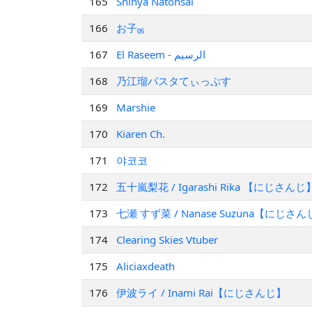
165
Shinya Natonsai
166
お子₀₅
167
El Raseem - الرسيم
168
乃江瑠パスタてぃっぷす
169
Marshie
170
Kiaren Ch.
171
야코코
172
五十嵐梨花 / Igarashi Rika 【にじさんじ
173
七瀬 すず菜 / Nanase Suzuna【にじさ
174
Clearing Skies Vtuber
175
Aliciaxdeath
176
伊波ライ / Inami Rai【にじさんじ】