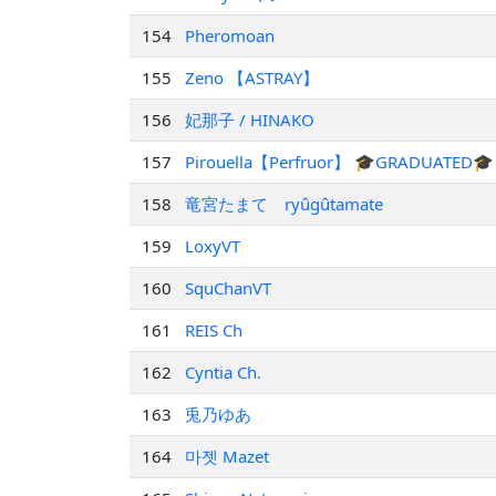
154
Pheromoan
155
Zeno 【ASTRAY】
156
妃那子 / HINAKO
157
Pirouella【Perfruor】 🎓GRADUATED🎓
158
竜宮たまて ryûgûtamate
159
LoxyVT
160
SquChanVT
161
REIS Ch
162
Cyntia Ch.
163
兎乃ゆあ
164
마젯 Mazet