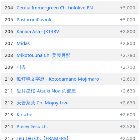
204
Cecilia Immergreen Ch. hololive-EN
+3,000
205
PastaroniRavioli
+3,000
206
Kanaia Asa - JKT48V
+2,800
207
Midas
+2,800
208
MikotoLuna Ch. 美琴月那
+2,780
209
미츄
+2,700
210
狐灯魂文字麿 - Kotodamano Mojimaro -
+2,690
211
愛月星桜‐Atsuki Noa-の部屋
+2,630
212
天蕓茶茶 Ch. Mojoy Live
+2,630
213
Kirsche
+2,600
214
PoseyDesu ch.
+2,526
215
Teu Teu Ch.【FRAMERS】
+2,500