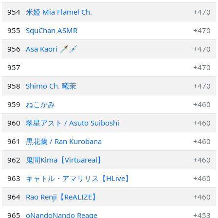
954
米婭 Mia Flamel Ch.
+470
955
SquChan ASMR
+470
956
Asa Kaori 🗡💉
+470
957
+470
958
Shimo Ch. 曦茉
+470
959
ねこかみ
+460
960
翠星アスト / Asuto Suiboshi
+460
961
黒花蘭 / Ran Kurobana
+460
962
鬼間Kima【Virtuareal】
+460
963
キャトル・アマリリス【HLive】
+460
964
Rao Renji【ReALIZE】
+460
965
oNandoNando Reage
+453