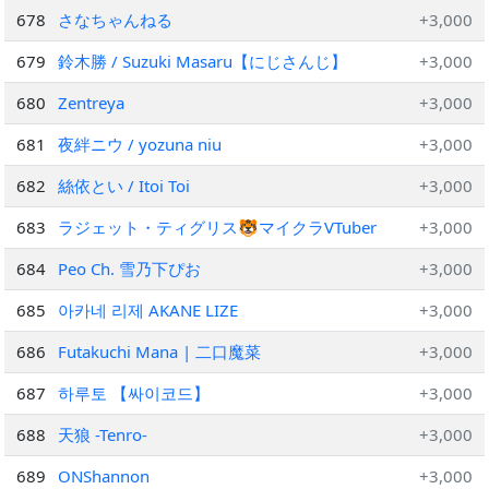
678
さなちゃんねる
+3,000
679
鈴木勝 / Suzuki Masaru【にじさんじ】
+3,000
680
Zentreya
+3,000
681
夜絆ニウ / yozuna niu
+3,000
682
絲依とい / Itoi Toi
+3,000
683
ラジェット・ティグリス🐯マイクラVTuber
+3,000
684
Peo Ch. 雪乃下ぴお
+3,000
685
아카네 리제 AKANE LIZE
+3,000
686
Futakuchi Mana | 二口魔菜
+3,000
687
하루토 【싸이코드】
+3,000
688
天狼 -Tenro-
+3,000
689
ONShannon
+3,000