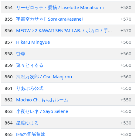
854
リーゼロッテ・愛摘 / Liselotte Manatsumi
+580
855
宇宙空カサネ〖SorakaraKasane〗
+570
856
MEOW ×2 KAWAII SENPAI LAB. / ボカロ / 手描
+570
き / アニメーション
857
Hikaru Mingyue
+560
858
단츄
+560
859
兎々とぅるる
+560
860
押忍万次郎 / Osu Manjirou
+560
861
りあぷろ公式
+550
862
Mochio Ch. もちおルーム
+550
863
小夜セレネ / Sayo Selene
+550
864
星渡ゆまる
+530
865
JESの電脳遊戯
+530