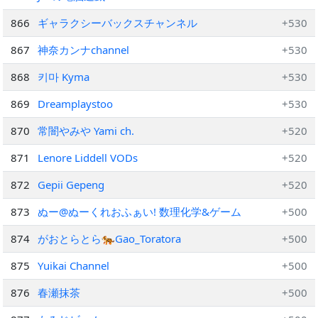
866
ギャラクシーバックスチャンネル
+530
867
神奈カンナchannel
+530
868
키마 Kyma
+530
869
Dreamplaystoo
+530
870
常闇やみや Yami ch.
+520
871
Lenore Liddell VODs
+520
872
Gepii Gepeng
+520
873
ぬー@ぬーくれおふぁい! 数理化学&ゲーム
+500
874
がおとらとら🐅Gao_Toratora
+500
875
Yuikai Channel
+500
876
春瀬抹茶
+500