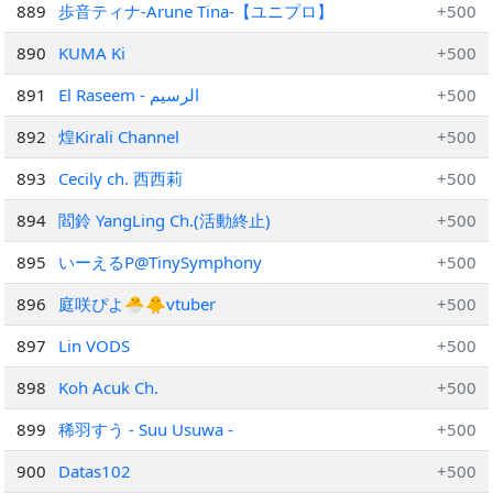
889
歩音ティナ­­-Arune Tina­­-【ユニプロ】
+500
890
KUMA Ki
+500
891
El Raseem - الرسيم
+500
892
煌Kirali Channel
+500
893
Cecily ch. 西西莉
+500
894
閻鈴 YangLing Ch.(活動終止)
+500
895
いーえるP@TinySymphony
+500
896
庭咲ぴよ🐣🐥vtuber
+500
897
Lin VODS
+500
898
Koh Acuk Ch.
+500
899
稀羽すう - Suu Usuwa -
+500
900
Datas102
+500