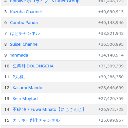
4
hololive ホロライブ - VTuber Group
+41,408,172
5
Kuzuha Channel
+40,690,913
6
Combo Panda
+40,148,946
7
はとチャンネル
+38,821,943
8
Suisei Channel
+36,500,895
9
Yanmada
+34,140,914
10
도롱챠 DOLONGCHA
+31,309,399
11
P丸様。
+30,286,350
12
Kasumi Mando
+28,646,699
13
Kein Moytod
+27,420,759
14
不破 湊 / Fuwa Minato【にじさんじ】
+26,972,722
15
カッキー創作チャンネル
+25,099,957