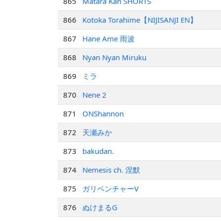
865
Matara Kan SHORTS
866
Kotoka Torahime【NIJISANJI EN】
867
Hane Ame 雨波
868
Nyan Nyan Miruku
869
ミラ
870
Nene 2
871
ONShannon
872
天瀬みか
873
bakudan.
874
Nemesis ch. 涅默
875
ガリベンチャーV
876
ぬけまるG