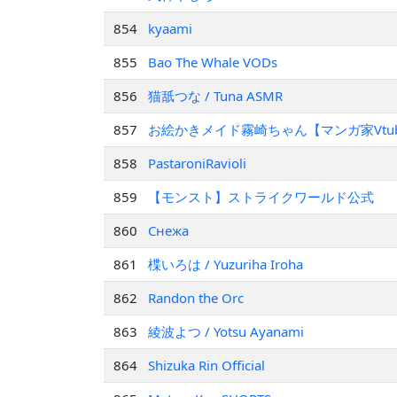
854
kyaami
855
Bao The Whale VODs
856
猫舐つな / Tuna ASMR
857
お絵かきメイド霧崎ちゃん【マンガ家Vtub
858
PastaroniRavioli
859
【モンスト】ストライクワールド公式
860
Снежа
861
楪いろは / Yuzuriha Iroha
862
Randon the Orc
863
綾波よつ / Yotsu Ayanami
864
Shizuka Rin Official