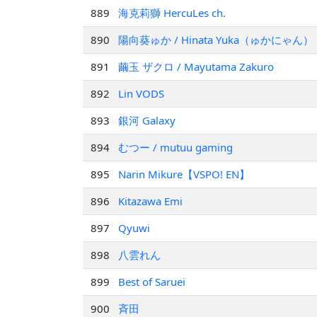
889
海克莉獅 HercuLes ch.
890
陽向葵ゅか / Hinata Yuka（ゅかにゃん）
891
繭玉 ザクロ / Mayutama Zakuro
892
Lin VODS
893
銀河 Galaxy
894
むつー / mutuu gaming
895
Narin Mikure【VSPO! EN】
896
Kitazawa Emi
897
Qyuwi
898
八雲れん
899
Best of Saruei
900
斉田