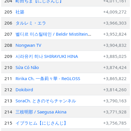
204
町田ちま【にじさんじ】
+4,011,161
205
社築
+4,009,272
206
タルレミ・エラ
+3,966,303
207
벨디르 미스틸테인 / Beldir Mistiltein
+3,952,824
【V-LUP】
208
Nongwan TV
+3,904,832
209
시라유키 히나 SHIRAYUKI HINA
+3,885,025
210
Sứa Có Não
+3,874,424
211
Ririka Ch. 一条莉々華 ‐ ReGLOSS
+3,865,822
212
Dokibird
+3,814,260
213
SoraCh. ときのそらチャンネル
+3,790,163
214
三枝明那 / Saegusa Akina
+3,771,928
215
イブラヒム【にじさんじ】
+3,756,785