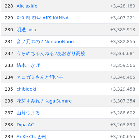
228
Aliciaxlife
+3,428,180
229
아이리 칸나 AIRI KANNA
+3,407,221
230
明透 -ᴀsᴜ-
+3,385,913
231
音ノ乃のの / NononoNono
+3,382,855
232
うらめちゃんねる /あおぎり高校
+3,366,681
233
紡木こかげ
+3,359,566
234
ネコガミさんと飼い主
+3,346,465
235
chibidoki
+3,329,458
236
花芽すみれ / Kaga Sumire
+3,307,354
237
山茸つまる
+3,288,602
238
Dipa AC
+3,263,890
239
AnKe Ch. 안케
+3,260,655