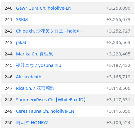
240
Gawr Gura Ch. hololive-EN
+3,258,096
241
3SKM
+3,256,073
242
Chloe ch. 沙花叉クロヱ - holoX -
+3,252,727
243
pikat
+3,236,563
244
Marika Ch. 真理果
+3,228,405
245
夜絆ニウ / yozuna niu
+3,187,432
246
Aliciaxdeath
+3,165,719
247
Rica Ch. / 花宮莉歌
+3,118,506
248
SummerxRises Ch【WhiteFox ID】
+3,117,631
249
Ceres Fauna Ch. hololive-EN
+3,116,056
250
허니즈 HONEYZ
+3,109,424