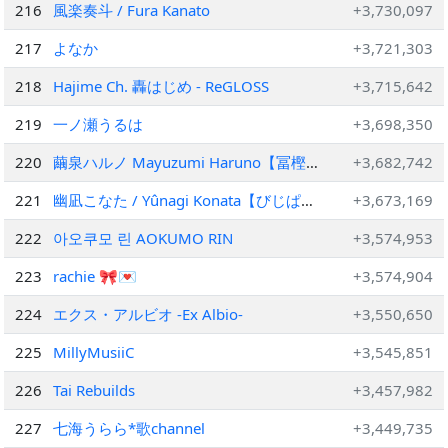
216
風楽奏斗 / Fura Kanato
+3,730,097
217
よなか
+3,721,303
218
Hajime Ch. 轟はじめ ‐ ReGLOSS
+3,715,642
219
一ノ瀬うるは
+3,698,350
220
繭泉ハルノ Mayuzumi Haruno【冨樫の
+3,682,742
娘Vtuber】
221
幽凪こなた / Yûnagi Konata【びじぱ
+3,673,169
と】
222
아오쿠모 린 AOKUMO RIN
+3,574,953
223
rachie 🎀💌
+3,574,904
224
エクス・アルビオ -Ex Albio-
+3,550,650
225
MillyMusiiC
+3,545,851
226
Tai Rebuilds
+3,457,982
227
七海うらら*歌channel
+3,449,735