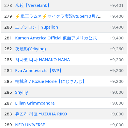
278
米菈【VerseLink】
+9,401
279
⚡単三ラムネ⚡マイクラ実況vtuber10月7日
+9,400
まで公開
280
ユプシロン | Yupsilon
+9,400
281
Kamen America Official 仮面アメリカ公式
+9,400
282
夜麗影(Yeliying)
+9,260
283
하나코 나나 HANAKO NANA
+9,200
284
Eva Ananova ch.【SVP】
+9,200
285
梢桃音 / Kozue Mone【にじさんじ】
+9,200
286
Shylily
+9,000
287
Lilian Grimmxandra
+9,000
288
유즈하 리코 YUZUHA RIKO
+9,000
289
NEO UNIVERSE
+9,000