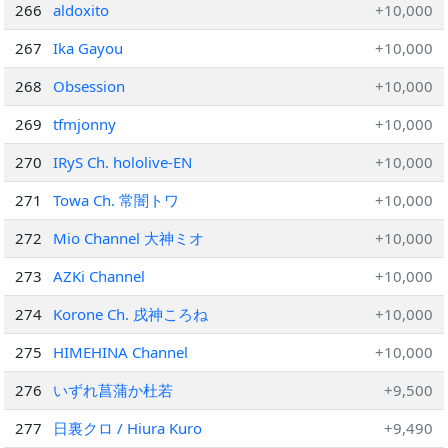
266
aldoxito
+10,000
267
Ika Gayou
+10,000
268
Obsession
+10,000
269
tfmjonny
+10,000
270
IRyS Ch. hololive-EN
+10,000
271
Towa Ch. 常闇トワ
+10,000
272
Mio Channel 大神ミオ
+10,000
273
AZKi Channel
+10,000
274
Korone Ch. 戌神ころね
+10,000
275
HIMEHINA Channel
+10,000
276
いずれ菖蒲か杜若
+9,500
277
日裏クロ / Hiura Kuro
+9,490